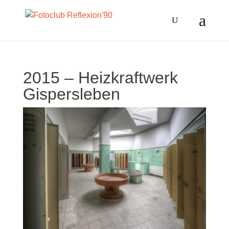
// Disable right-click from images
2015 – Heizkraftwerk
Gispersleben