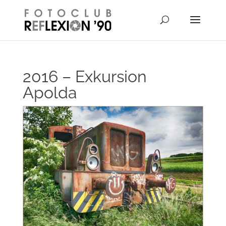
// Disable right-click from images
2016 – Exkursion
Apolda