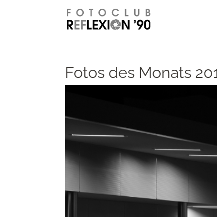
// Disable right-click from images
Fotos des Monats 20