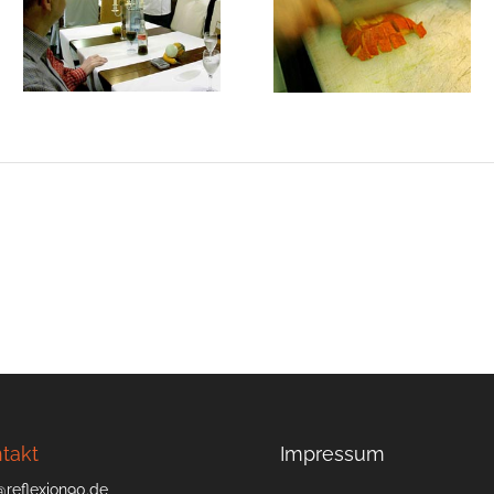
takt
Impressum
@reflexion90.de