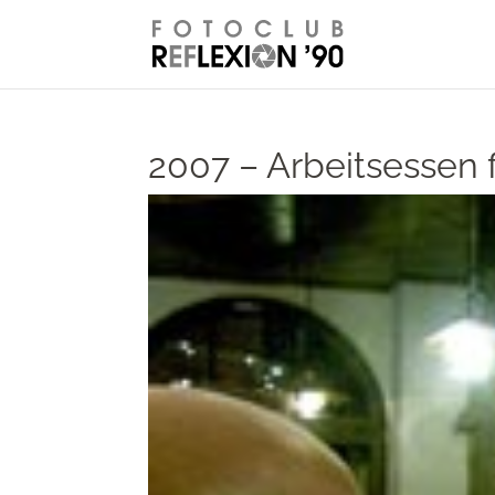
// Disable right-click from images
2007 – Arbeitsessen