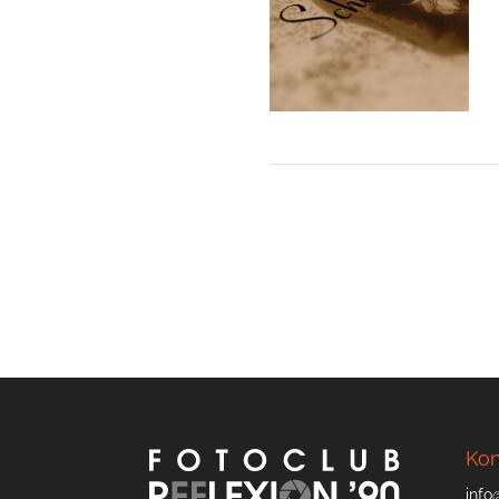
Kon
info