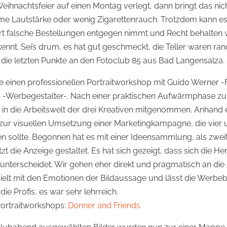
nachtsfeier auf einen Montag verlegt, dann bringt das nicht n
me Lautstärke oder wenig Zigarettenrauch. Trotzdem kann es 
falsche Bestellungen entgegen nimmt und Recht behalten wil
ennt. Sei’s drum, es hat gut geschmeckt, die Teller waren rand
die letzten Punkte an den Fotoclub 85 aus Bad Langensalza.
e einen professionellen Portraitworkshop mit Guido Werner -
d -Werbegestalter-. Nach einer praktischen Aufwärmphase zu
in die Arbeitswelt der drei Kreativen mitgenommen. Anhand e
ur visuellen Umsetzung einer Marketingkampagne, die vier u
 sollte. Begonnen hat es mit einer Ideensammlung, als zwei
tzt die Anzeige gestaltet. Es hat sich gezeigt, dass sich die
 unterscheidet. Wir gehen eher direkt und pragmatisch an d
pielt mit den Emotionen der Bildaussage und lässt die Werbe
ie Profis, es war sehr lehrreich.
Portraitworkshops:
Donner and Friends