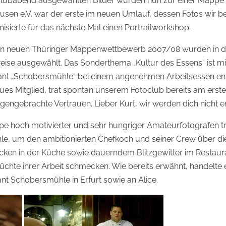
lubabend ausgewählten Bilder wurden nun zur einer Mappe
sen e.V. war der erste im neuen Umlauf, dessen Fotos wir be
nisierte für das nächste Mal einen Portraitworkshop.
en neuen Thüringer Mappenwettbewerb 2007/08 wurden in d
se ausgewählt. Das Sonderthema „Kultur des Essens“ ist m
rant „Schobersmühle“ bei einem angenehmen Arbeitsessen ent
eues Mitglied, trat spontan unserem Fotoclub bereits am erst
engebrachte Vertrauen. Lieber Kurt, wir werden dich nicht e
e hoch motivierter und sehr hungriger Amateurfotografen t
, um den ambitionierten Chefkoch und seiner Crew über die
cken in der Küche sowie dauerndem Blitzgewitter im Restaur
chte ihrer Arbeit schmecken. Wie bereits erwähnt, handelte e
nt Schobersmühle in Erfurt sowie an Alice.