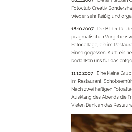
08.11.2007
Die am letzten C
Fotoclub Creativ Sondershau
wieder sehr fleißig und orga
18.10.2007
Die Bilder für d
pragmatischen Vorgehenswei
Fotocollage, die im Restau
Sinne gegessen. Kurt, ein n
bedanken uns für das entgeg
11.10.2007
Eine kleine Grupp
im Restaurant Schobsemühle
Nach zwei heftigen Fotoatta
Ausklang des Abends die Frü
Vielen Dank an das Restaura