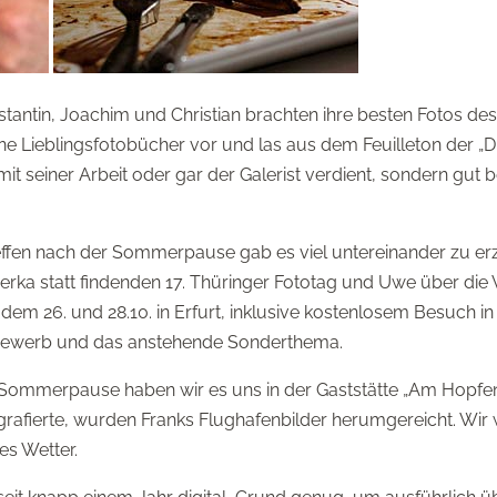
tantin, Joachim und Christian brachten ihre besten Fotos de
ine Lieblingsfotobücher vor und las aus dem Feuilleton der „D
mit seiner Arbeit oder gar der Galerist verdient, sondern gut
fen nach der Sommerpause gab es viel untereinander zu erzä
erka statt findenden 17. Thüringer Fototag und Uwe über die
dem 26. und 28.10. in Erfurt, inklusive kostenlosem Besuch in B
ewerb und das anstehende Sonderthema.
ommerpause haben wir es uns in der Gaststätte „Am Hopfe
afierte, wurden Franks Flughafenbilder herumgereicht. Wir 
s Wetter.