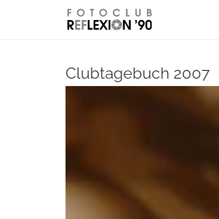
// Disable right-click from images
Clubtagebuch 2007