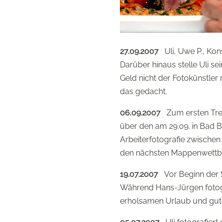
27.09.2007
Uli, Uwe P., Kons
Darüber hinaus stelle Uli se
Geld nicht der Fotokünstler 
das gedacht.
06.09.2007
Zum ersten Tref
über den am 29.09. in Bad B
Arbeiterfotografie zwischen 
den nächsten Mappenwettb
19.07.2007
Vor Beginn der S
Während Hans-Jürgen fotogr
erholsamen Urlaub und gute