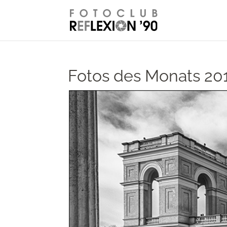
// Disable right-click from images
Fotos des Monats 20