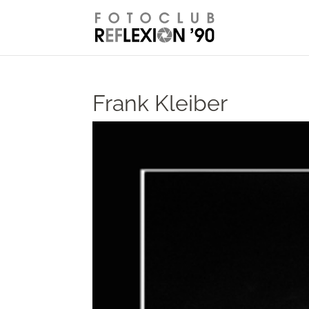
// Disable right-click from images
Frank Kleiber