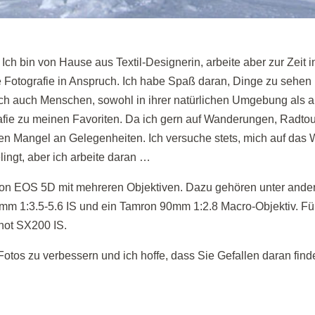
Ich bin von Hause aus Textil-Designerin, arbeite aber zur Zeit 
ie Fotografie in Anspruch. Ich habe Spaß daran, Dinge zu sehe
 ich auch Menschen, sowohl in ihrer natürlichen Umgebung als au
rafie zu meinen Favoriten. Da ich gern auf Wanderungen, Radto
en Mangel an Gelegenheiten. Ich versuche stets, mich auf das 
lingt, aber ich arbeite daran …
Canon EOS 5D mit mehreren Objektiven. Dazu gehören unter an
5mm 1:3.5-5.6 IS und ein Tamron 90mm 1:2.8 Macro-Objektiv. F
hot SX200 IS.
Fotos zu verbessern und ich hoffe, dass Sie Gefallen daran fin