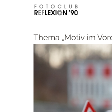
// Disable right-click from images
Thema „Motiv im Vor