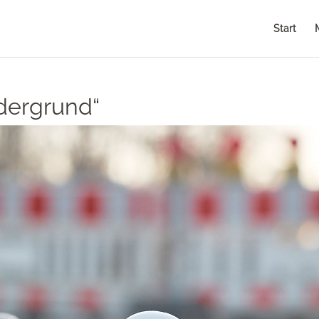
Start
dergrund“