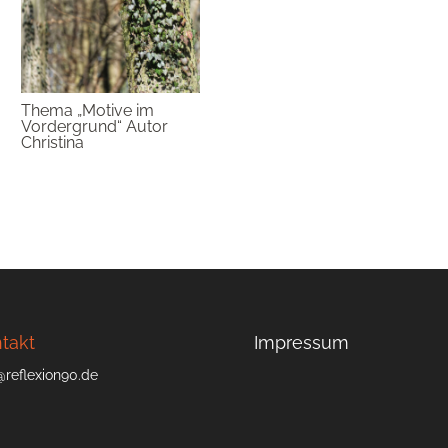
Thema „Motive im
Vordergrund“ Autor
Christina
takt
Impressum
@reflexion90.de