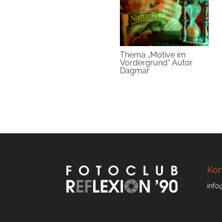
Thema „Motive im
Vordergrund“ Autor
Dagmar
Kon
info