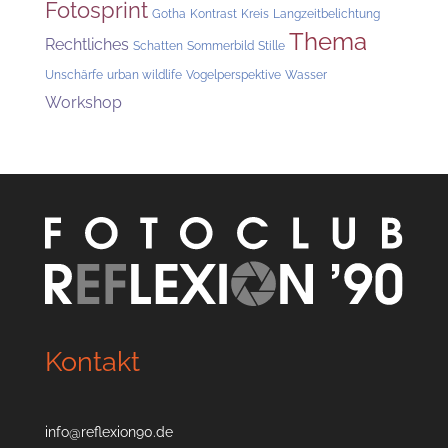
Fotosprint
Gotha
Kontrast
Kreis
Langzeitbelichtung
Thema
Rechtliches
Schatten
Sommerbild
Stille
Unschärfe
urban wildlife
Vogelperspektive
Wasser
Workshop
Kontakt
info@reflexion90.de